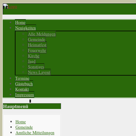
Home
Neuigkeiten
Alle Meldungen
Gemeinde
Heimatfest
Feuerwehr
Kirche
Jagd
Sonstiges
News Layout
Termine
Gästebuch
Kontakt
Impressum
Hauptmenü
Home
Gemeinde
Amtliche Mitteilungen