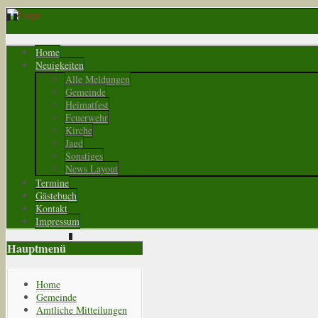
Home
Neuigkeiten
Alle Meldungen
Gemeinde
Heimatfest
Feuerwehr
Kirche
Jagd
Sonstiges
News Layout
Termine
Gästebuch
Kontakt
Impressum
Hauptmenü
Home
Gemeinde
Amtliche Mitteilungen