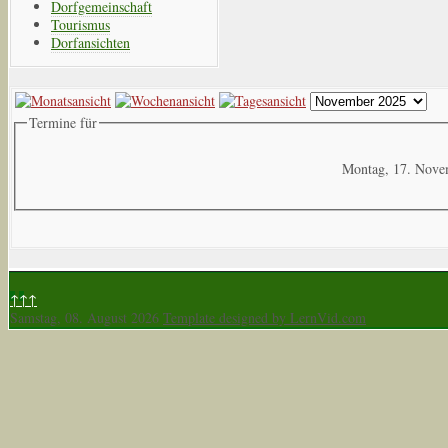
Dorfgemeinschaft
Tourismus
Dorfansichten
Termine für
Montag, 17. Nove
↑↑↑
Samstag, 08. August 2026
Template designed by LernVid.com