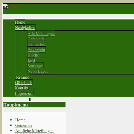
Home
Neuigkeiten
Alle Meldungen
Gemeinde
Heimatfest
Feuerwehr
Kirche
Jagd
Sonstiges
News Layout
Termine
Gästebuch
Kontakt
Impressum
Hauptmenü
Home
Gemeinde
Amtliche Mitteilungen