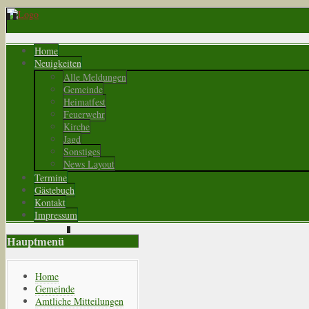
Home
Neuigkeiten
Alle Meldungen
Gemeinde
Heimatfest
Feuerwehr
Kirche
Jagd
Sonstiges
News Layout
Termine
Gästebuch
Kontakt
Impressum
Hauptmenü
Home
Gemeinde
Amtliche Mitteilungen