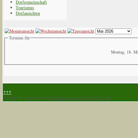
Dorfgemeinschaft
Tourismus
Dorfansichten
Termine für
Montag, 18. M
↑↑↑
Freitag, 07. August 2026
Template designed by LernVid.com