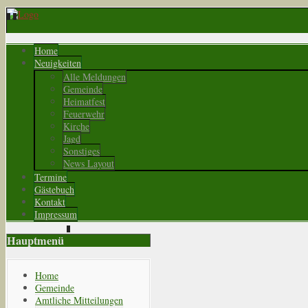
Home
Neuigkeiten
Alle Meldungen
Gemeinde
Heimatfest
Feuerwehr
Kirche
Jagd
Sonstiges
News Layout
Termine
Gästebuch
Kontakt
Impressum
Hauptmenü
Home
Gemeinde
Amtliche Mitteilungen