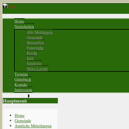
Home
Neuigkeiten
Alle Meldungen
Gemeinde
Heimatfest
Feuerwehr
Kirche
Jagd
Sonstiges
News Layout
Termine
Gästebuch
Kontakt
Impressum
Hauptmenü
Home
Gemeinde
Amtliche Mitteilungen