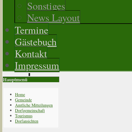
Sonstiges
News Layout
Termine
Gästebuch
Kontakt
Impressum
Hauptmenü
Home
Gemeinde
Amtliche Mitteilungen
Dorfgemeinschaft
Tourismus
Dorfansichten