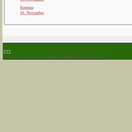
Sonntag
16. November
↑↑↑
Freitag, 07. August 2026
Template designed by LernVid.com