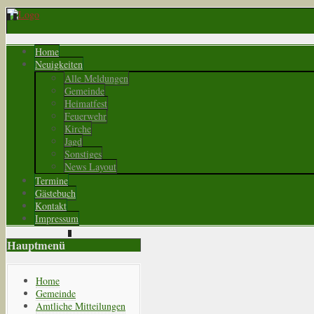
Home
Neuigkeiten
Alle Meldungen
Gemeinde
Heimatfest
Feuerwehr
Kirche
Jagd
Sonstiges
News Layout
Termine
Gästebuch
Kontakt
Impressum
Hauptmenü
Home
Gemeinde
Amtliche Mitteilungen