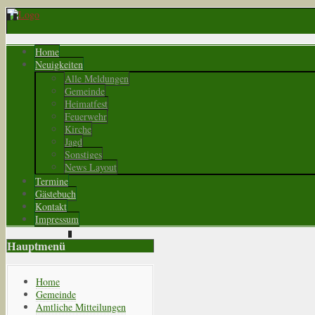
Home
Neuigkeiten
Alle Meldungen
Gemeinde
Heimatfest
Feuerwehr
Kirche
Jagd
Sonstiges
News Layout
Termine
Gästebuch
Kontakt
Impressum
Hauptmenü
Home
Gemeinde
Amtliche Mitteilungen