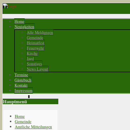
Home
Neuigkeiten
Alle Meldungen
Gemeinde
Heimatfest
Feuerwehr
Kirche
Jagd
Sonstiges
News Layout
Termine
Gästebuch
Kontakt
Impressum
Hauptmenü
Home
Gemeinde
Amtliche Mitteilungen