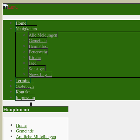
Home
Neuigkeiten
Alle Meldungen
Gemeinde
Heimatfest
Feuerwehr
Kirche
Jagd
Sonstiges
News Layout
Termine
Gästebuch
Kontakt
Impressum
Hauptmenü
Home
Gemeinde
Amtliche Mitteilungen