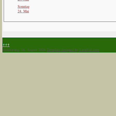
Sonntag
24. Mai
↑↑↑
Donnerstag, 06. August 2026
Template designed by LernVid.com