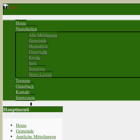
Home
Neuigkeiten
Alle Meldungen
Gemeinde
Heimatfest
Feuerwehr
Kirche
Jagd
Sonstiges
News Layout
Termine
Gästebuch
Kontakt
Impressum
Hauptmenü
Home
Gemeinde
Amtliche Mitteilungen