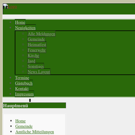
Home
Neuigkeiten
Alle Meldungen
Gemeinde
Heimatfest
Feuerwehr
Kirche
Jagd
Sonstiges
News Layout
Termine
Gästebuch
Kontakt
Impressum
Hauptmenü
Home
Gemeinde
Amtliche Mitteilungen