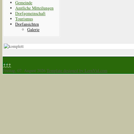
Gemeinde
Amtliche Mitteilungen
Dorfgemeinschaft
Tourismus
Dorfansichten
Galerie
↑↑↑
Freitag, 07. August 2026
Template designed by LernVid.com