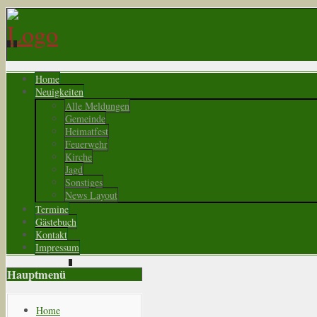
Home
Neuigkeiten
Alle Meldungen
Gemeinde
Heimatfest
Feuerwehr
Kirche
Jagd
Sonstiges
News Layout
Termine
Gästebuch
Kontakt
Impressum
Hauptmenü
Home