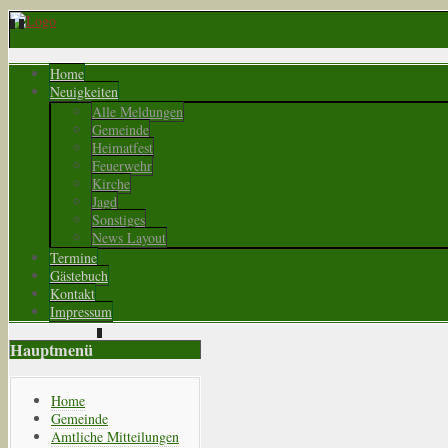
Home
Neuigkeiten
Alle Meldungen
Gemeinde
Heimatfest
Feuerwehr
Kirche
Jagd
Sonstiges
News Layout
Termine
Gästebuch
Kontakt
Impressum
Hauptmenü
Home
Gemeinde
Amtliche Mitteilungen