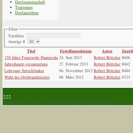
Dorfgemeinschaft
Tourismus
Dorfansichten
Filter
Titelfilter
Anzeige #
Titel
Erstellungsdatum
Autor
Zugrif
150 Jahre Feuerwehr Hauteroda
24. Juni 2013
Robert Böttcher
8606
Jahreshaupt-versammlung
27. Februar 2013
Robert Böttcher
8062
Lehrgang Sprechfunker
06. November 2012
Robert Böttcher
8484
Wahl des Ortsbrandmeistes
08. März 2012
Robert Böttcher
8323
↑↑↑
Donnerstag, 06. August 2026
Template designed by LernVid.com