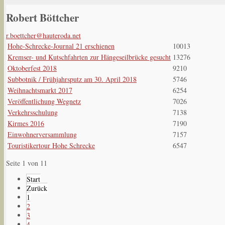
Robert Böttcher
r.boettcher@hauteroda.net
Hohe-Schrecke-Journal 21 erschienen
10013
Kremser- und Kutschfahrten zur Hängeseilbrücke gesucht
13276
Oktoberfest 2018
9210
Subbotnik / Frühjahrsputz am 30. April 2018
5746
Weihnachtsmarkt 2017
6254
Veröffentlichung Wegnetz
7026
Verkehrsschulung
7138
Kirmes 2016
7190
Einwohnerversammlung
7157
Touristikertour Hohe Schrecke
6547
Seite 1 von 11
Start
Zurück
1
2
3
4