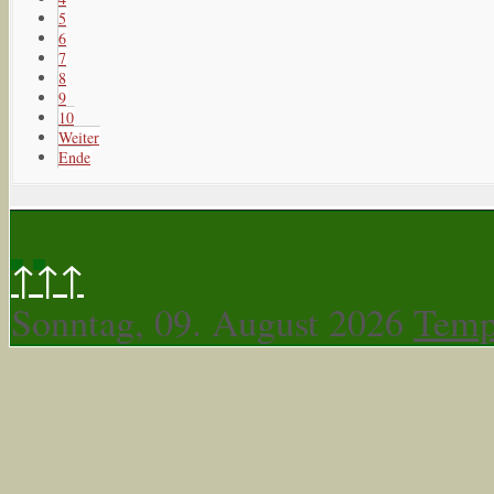
5
6
7
8
9
10
Weiter
Ende
↑↑↑
Sonntag, 09. August 2026
Temp