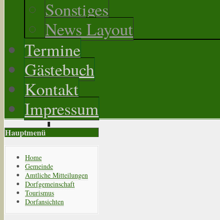
Sonstiges
News Layout
Termine
Gästebuch
Kontakt
Impressum
Hauptmenü
Home
Gemeinde
Amtliche Mitteilungen
Dorfgemeinschaft
Tourismus
Dorfansichten