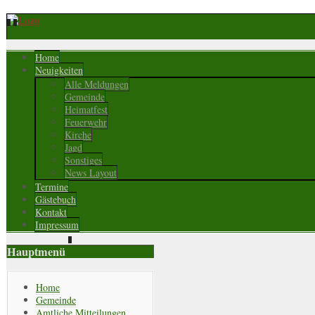
Home
Neuigkeiten
Alle Meldungen
Gemeinde
Heimatfest
Feuerwehr
Kirche
Jagd
Sonstiges
News Layout
Termine
Gästebuch
Kontakt
Impressum
Hauptmenü
Home
Gemeinde
Amtliche Mitteilungen