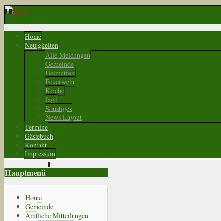
Home
Neuigkeiten
Alle Meldungen
Gemeinde
Heimatfest
Feuerwehr
Kirche
Jagd
Sonstiges
News Layout
Termine
Gästebuch
Kontakt
Impressum
Hauptmenü
Home
Gemeinde
Amtliche Mitteilungen