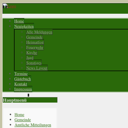
Home
Neuigkeiten
Alle Meldungen
Gemeinde
Heimatfest
Feuerwehr
Kirche
Jagd
Sonstiges
News Layout
Termine
Gästebuch
Kontakt
Impressum
Hauptmenü
Home
Gemeinde
Amtliche Mitteilungen