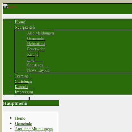
Home
Neuigkeiten
Alle Meldungen
Gemeinde
Heimatfest
Feuerwehr
Kirche
Jagd
Sonstiges
News Layout
Termine
Gästebuch
Kontakt
Impressum
Hauptmenü
Home
Gemeinde
Amtliche Mitteilungen