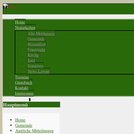
Home
Neuigkeiten
Alle Meldungen
Gemeinde
Heimatfest
Feuerwehr
Kirche
Jagd
Sonstiges
News Layout
Termine
Gästebuch
Kontakt
Impressum
Hauptmenü
Home
Gemeinde
Amtliche Mitteilungen