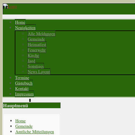
Home
Neuigkeiten
Alle Meldungen
Gemeinde
Heimatfest
Feuerwehr
Kirche
Jagd
Sonstiges
News Layout
Termine
Gästebuch
Kontakt
Impressum
Hauptmenü
Home
Gemeinde
Amtliche Mitteilungen