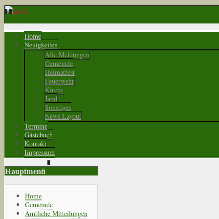
Home
Neuigkeiten
Alle Meldungen
Gemeinde
Heimatfest
Feuerwehr
Kirche
Jagd
Sonstiges
News Layout
Termine
Gästebuch
Kontakt
Impressum
Hauptmenü
Home
Gemeinde
Amtliche Mitteilungen