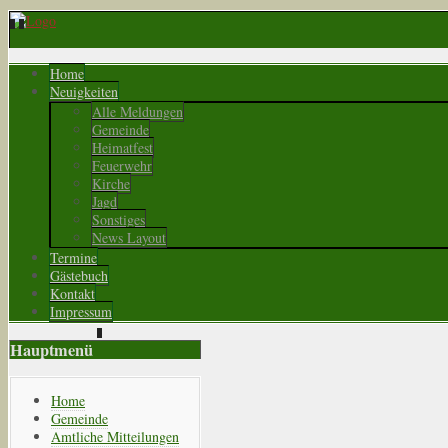
Home
Neuigkeiten
Alle Meldungen
Gemeinde
Heimatfest
Feuerwehr
Kirche
Jagd
Sonstiges
News Layout
Termine
Gästebuch
Kontakt
Impressum
Hauptmenü
Home
Gemeinde
Amtliche Mitteilungen