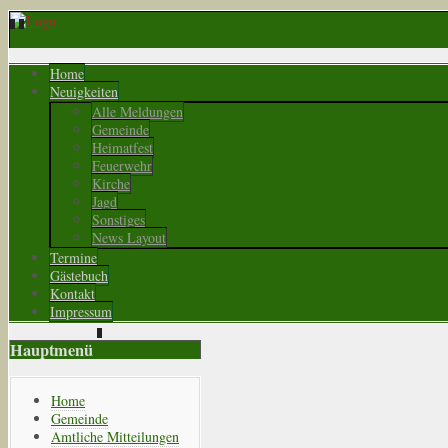
Home
Neuigkeiten
Alle Meldungen
Gemeinde
Heimatfest
Feuerwehr
Kirche
Jagd
Sonstiges
News Layout
Termine
Gästebuch
Kontakt
Impressum
Hauptmenü
Home
Gemeinde
Amtliche Mitteilungen