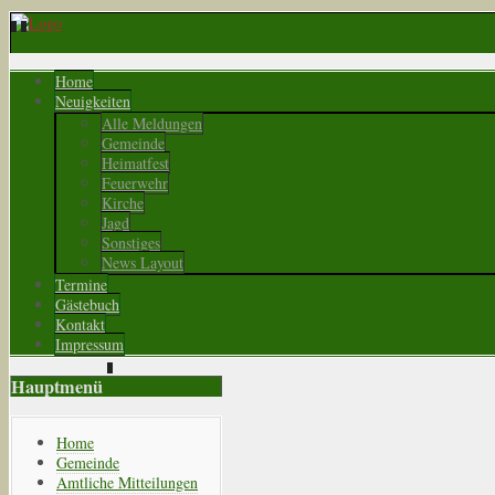
Home
Neuigkeiten
Alle Meldungen
Gemeinde
Heimatfest
Feuerwehr
Kirche
Jagd
Sonstiges
News Layout
Termine
Gästebuch
Kontakt
Impressum
Hauptmenü
Home
Gemeinde
Amtliche Mitteilungen