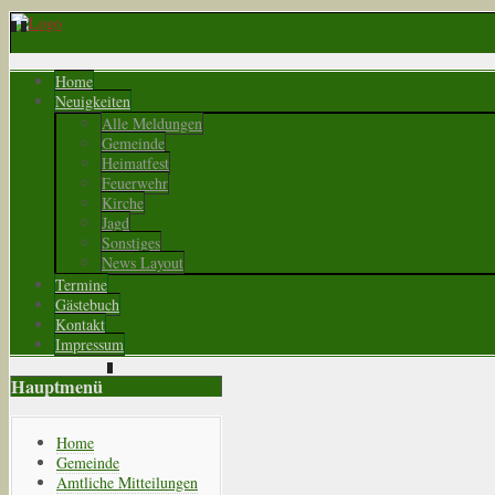
Home
Neuigkeiten
Alle Meldungen
Gemeinde
Heimatfest
Feuerwehr
Kirche
Jagd
Sonstiges
News Layout
Termine
Gästebuch
Kontakt
Impressum
Hauptmenü
Home
Gemeinde
Amtliche Mitteilungen