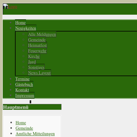
Home
Neuigkeiten
Alle Meldungen
Gemeinde
Heimatfest
Feuerwehr
Kirche
Jagd
Sonstiges
News Layout
Termine
Gästebuch
Kontakt
Impressum
Hauptmenü
Home
Gemeinde
Amtliche Mitteilungen