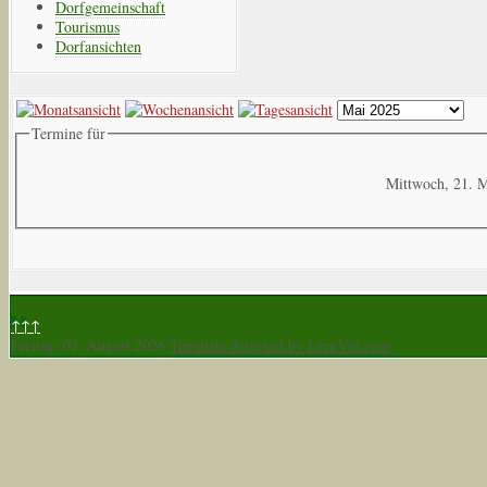
Dorfgemeinschaft
Tourismus
Dorfansichten
Termine für
Mittwoch, 21. 
↑↑↑
Freitag, 07. August 2026
Template designed by LernVid.com