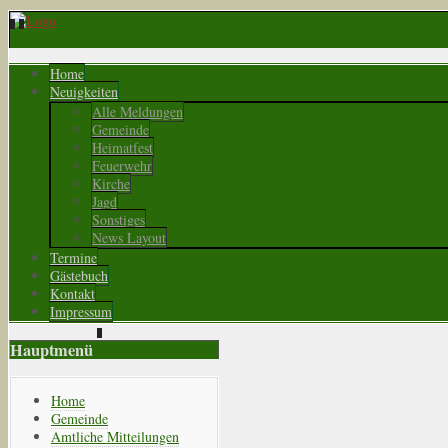
Home
Neuigkeiten
Alle Meldungen
Gemeinde
Heimatfest
Feuerwehr
Kirche
Jagd
Sonstiges
News Layout
Termine
Gästebuch
Kontakt
Impressum
Hauptmenü
Home
Gemeinde
Amtliche Mitteilungen