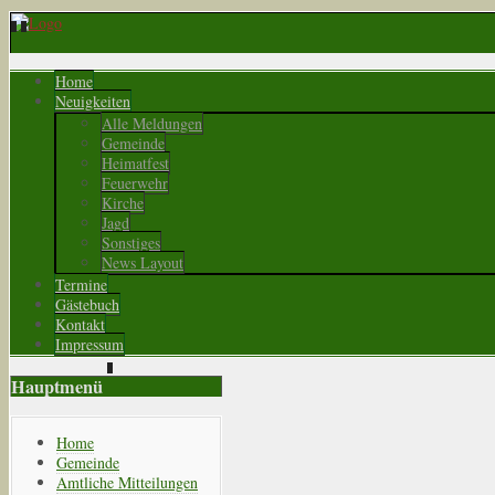
Home
Neuigkeiten
Alle Meldungen
Gemeinde
Heimatfest
Feuerwehr
Kirche
Jagd
Sonstiges
News Layout
Termine
Gästebuch
Kontakt
Impressum
Hauptmenü
Home
Gemeinde
Amtliche Mitteilungen