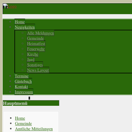
Home
Neuigkeiten
Alle Meldungen
Gemeinde
Heimatfest
Feuerwehr
Kirche
Jagd
Sonstiges
News Layout
Termine
Gästebuch
Kontakt
Impressum
Hauptmenü
Home
Gemeinde
Amtliche Mitteilungen