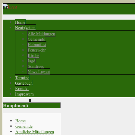
Home
Neuigkeiten
Alle Meldungen
Gemeinde
Heimatfest
Feuerwehr
Kirche
Jagd
Sonstiges
News Layout
Termine
Gästebuch
Kontakt
Impressum
Hauptmenü
Home
Gemeinde
Amtliche Mitteilungen