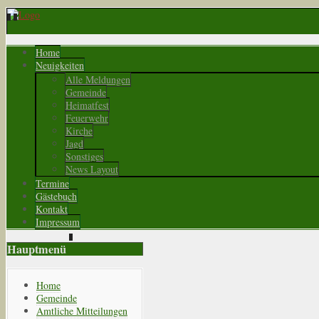
Home
Neuigkeiten
Alle Meldungen
Gemeinde
Heimatfest
Feuerwehr
Kirche
Jagd
Sonstiges
News Layout
Termine
Gästebuch
Kontakt
Impressum
Hauptmenü
Home
Gemeinde
Amtliche Mitteilungen