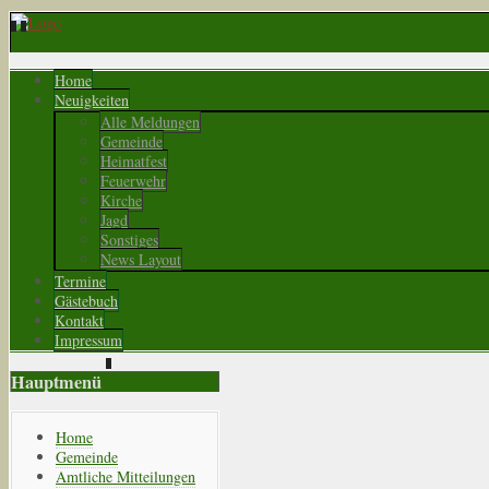
Home
Neuigkeiten
Alle Meldungen
Gemeinde
Heimatfest
Feuerwehr
Kirche
Jagd
Sonstiges
News Layout
Termine
Gästebuch
Kontakt
Impressum
Hauptmenü
Home
Gemeinde
Amtliche Mitteilungen