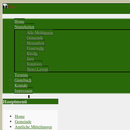
Home
Neuigkeiten
Alle Meldungen
Gemeinde
Heimatfest
Feuerwehr
Kirche
Jagd
Sonstiges
News Layout
Termine
Gästebuch
Kontakt
Impressum
Hauptmenü
Home
Gemeinde
Amtliche Mitteilungen