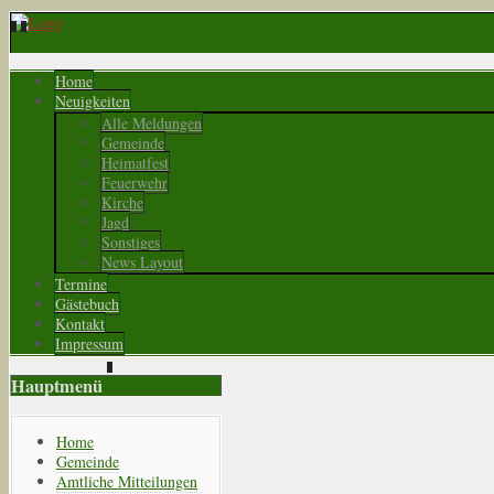
Home
Neuigkeiten
Alle Meldungen
Gemeinde
Heimatfest
Feuerwehr
Kirche
Jagd
Sonstiges
News Layout
Termine
Gästebuch
Kontakt
Impressum
Hauptmenü
Home
Gemeinde
Amtliche Mitteilungen