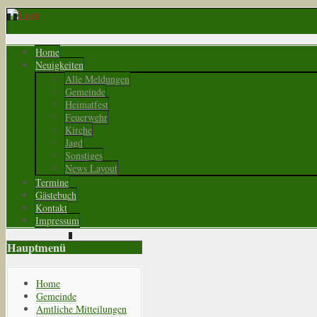
Home
Neuigkeiten
Alle Meldungen
Gemeinde
Heimatfest
Feuerwehr
Kirche
Jagd
Sonstiges
News Layout
Termine
Gästebuch
Kontakt
Impressum
Hauptmenü
Home
Gemeinde
Amtliche Mitteilungen