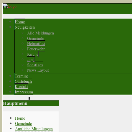
Home
Neuigkeiten
Alle Meldungen
Gemeinde
Heimatfest
Feuerwehr
Kirche
Jagd
Sonstiges
News Layout
Termine
Gästebuch
Kontakt
Impressum
Hauptmenü
Home
Gemeinde
Amtliche Mitteilungen