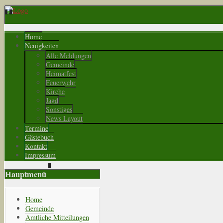
Home
Neuigkeiten
Alle Meldungen
Gemeinde
Heimatfest
Feuerwehr
Kirche
Jagd
Sonstiges
News Layout
Termine
Gästebuch
Kontakt
Impressum
Hauptmenü
Home
Gemeinde
Amtliche Mitteilungen