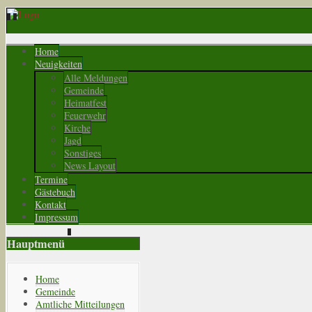
Home
Neuigkeiten
Alle Meldungen
Gemeinde
Heimatfest
Feuerwehr
Kirche
Jagd
Sonstiges
News Layout
Termine
Gästebuch
Kontakt
Impressum
Hauptmenü
Home
Gemeinde
Amtliche Mitteilungen