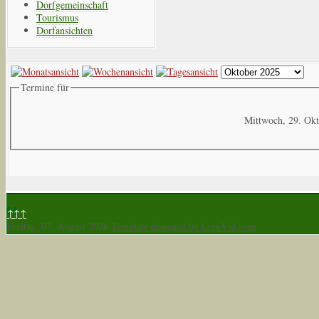
Dorfgemeinschaft
Tourismus
Dorfansichten
Termine für
Mittwoch, 29. Ok
↑↑↑
Freitag, 07. August 2026
Template designed by LernVid.com