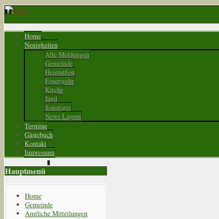
Home
Neuigkeiten
Alle Meldungen
Gemeinde
Heimatfest
Feuerwehr
Kirche
Jagd
Sonstiges
News Layout
Termine
Gästebuch
Kontakt
Impressum
Hauptmenü
Home
Gemeinde
Amtliche Mitteilungen