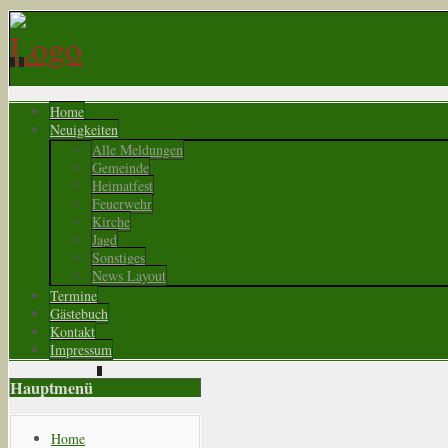
Home
Neuigkeiten
Alle Meldungen
Gemeinde
Heimatfest
Feuerwehr
Kirche
Jagd
Sonstiges
News Layout
Termine
Gästebuch
Kontakt
Impressum
Hauptmenü
Home