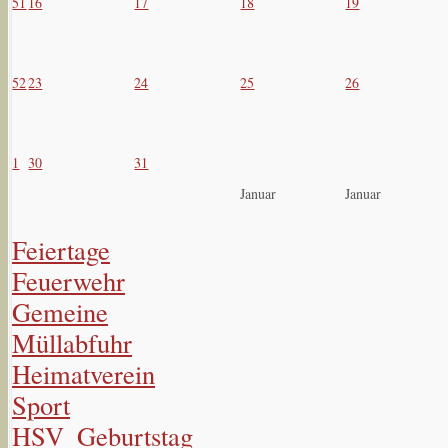
51
16
17
18
19
52
23
24
25
26
1
30
31
Januar
Januar
Feiertage
Feuerwehr
Gemeine
Müllabfuhr
Heimatverein
Sport
HSV_Geburtstag