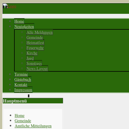
Home
Neuigkeiten
Alle Meldungen
Gemeinde
Heimatfest
Feuerwehr
Kirche
Jagd
Sonstiges
News Layout
Termine
Gästebuch
Kontakt
Impressum
Hauptmenü
Home
Gemeinde
Amtliche Mitteilungen