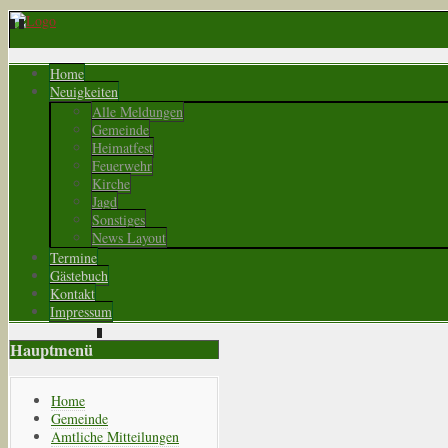
Home
Neuigkeiten
Alle Meldungen
Gemeinde
Heimatfest
Feuerwehr
Kirche
Jagd
Sonstiges
News Layout
Termine
Gästebuch
Kontakt
Impressum
Hauptmenü
Home
Gemeinde
Amtliche Mitteilungen