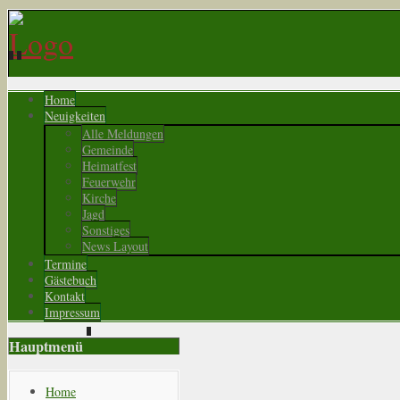
Home
Neuigkeiten
Alle Meldungen
Gemeinde
Heimatfest
Feuerwehr
Kirche
Jagd
Sonstiges
News Layout
Termine
Gästebuch
Kontakt
Impressum
Hauptmenü
Home