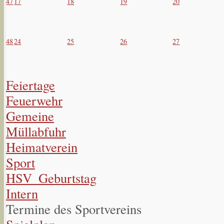
47
17
18
19
20
48
24
25
26
27
Feiertage
Feuerwehr
Gemeine
Müllabfuhr
Heimatverein
Sport
HSV_Geburtstag
Intern
Termine des Sportvereins