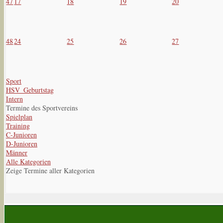
47
17
18
19
20
48
24
25
26
27
Sport
HSV_Geburtstag
Intern
Termine des Sportvereins
Spielplan
Training
C-Junioren
D-Junioren
Männer
Alle Kategorien
Zeige Termine aller Kategorien