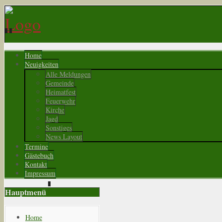
Home
Neuigkeiten
Alle Meldungen
Gemeinde
Heimatfest
Feuerwehr
Kirche
Jagd
Sonstiges
News Layout
Termine
Gästebuch
Kontakt
Impressum
Hauptmenü
Home