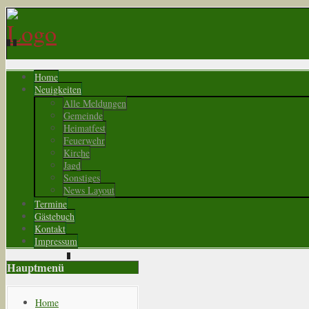
Home
Neuigkeiten
Alle Meldungen
Gemeinde
Heimatfest
Feuerwehr
Kirche
Jagd
Sonstiges
News Layout
Termine
Gästebuch
Kontakt
Impressum
Hauptmenü
Home