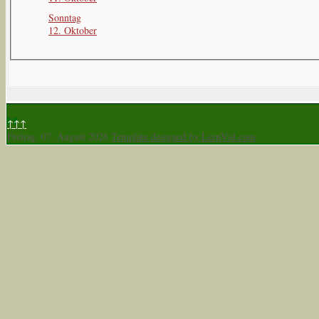
Sonntag
12. Oktober
↑↑↑
Freitag, 07. August 2026
Template designed by LernVid.com