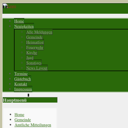
Home
Neuigkeiten
Alle Meldungen
Gemeinde
Heimatfest
Feuerwehr
Kirche
Jagd
Sonstiges
News Layout
Termine
Gästebuch
Kontakt
Impressum
Hauptmenü
Home
Gemeinde
Amtliche Mitteilungen